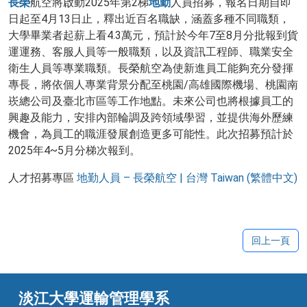
長榮
航空將啟動2025年第2梯
地勤
人員招募，報名日期自即
日起至4月13日止，釋出近百名職缺，涵蓋多種不同職類，
大學畢業者起薪上看4.3萬元，預計於今年7至8月分批報到貨
運運務、客服人員等一般職類，以及資訊工程師、職業安全
衛生人員等專業職類。長榮航空為使新進員工能夠充分發揮
專長，將依個人專業背景分配至桃園/高雄國際機場、桃園南
崁總公司及臺北市區等工作地點。未來公司也將根據員工的
興趣及能力，安排內部輪調及跨領域學習，並提供海外歷練
機會，為員工的職涯發展創造更多可能性。此次招募預計於
2025年4~5月分梯次報到。
人才招募專區
地勤人員 – 長榮航空 | 台灣 Taiwan (繁體中文)
回上一頁
淡江大學運輸管理學系